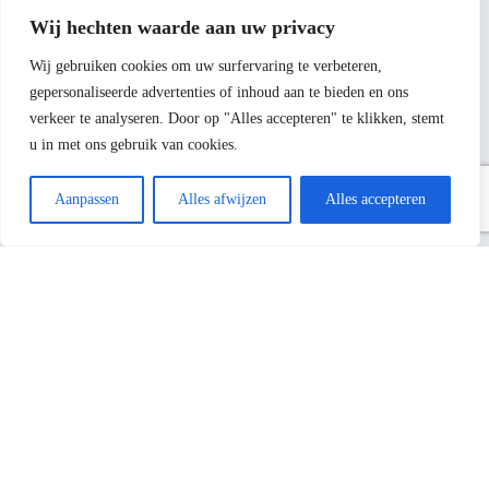
innovatie brengen wij samen.
Wij hechten waarde aan uw privacy
Onze activiteiten zijn behalve verbouw , aanbouw en renovatie
Wij gebruiken cookies om uw surfervaring te verbeteren,
projecten ook reparatie’s en herstelwerkzaamheden.
gepersonaliseerde advertenties of inhoud aan te bieden en ons
Een mooi eind resultaat is ons doel en om dit te bereiken besteden
verkeer te analyseren. Door op "Alles accepteren" te klikken, stemt
wij zorg aan de materiaalkeuze zodat er van een langdurig plezier
u in met ons gebruik van cookies.
sprake is.
Wij hebben alle disciplines in huis vanaf de fundering tot aan het
dak.
Aanpassen
Alles afwijzen
Alles accepteren
Bel mij terug
Laat je gegevens achter en we bellen je
binnen 48 uur terug.
Gerard Scheer
Naam
Vragen? Stel ze gerust
Telefoonnummer