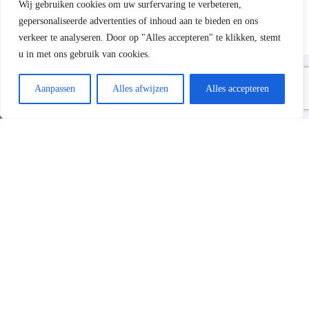
Wij gebruiken cookies om uw surfervaring te verbeteren,
gepersonaliseerde advertenties of inhoud aan te bieden en ons
verkeer te analyseren. Door op "Alles accepteren" te klikken, stemt
u in met ons gebruik van cookies.
Aanpassen
Alles afwijzen
Alles accepteren
Soortgelijke projecten
Gerard Scheer
erker
beton
vloer
vervangen
balkon
constructie
schuiframe
n
Vragen? Stel ze gerust
Gerard Scheer Aaannemers B.V.
Ons vakgebied is het aan- en verbouwen van woningen en
bedrijfspanden.Reparatie en onderhoud verrichten wij met een
gelijke passie.Met gebruikmaking van de beste materialen en